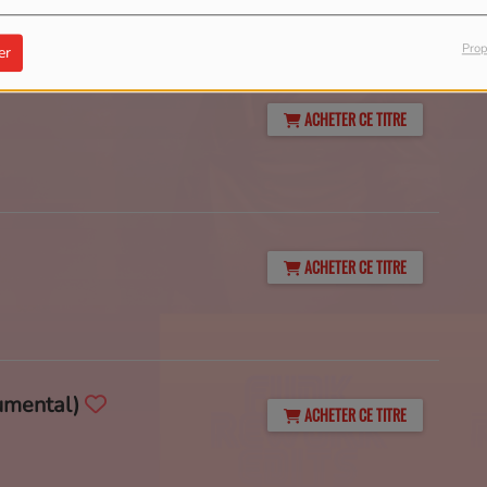
Prop
er
ACHETER CE TITRE
ACHETER CE TITRE
umental)
ACHETER CE TITRE