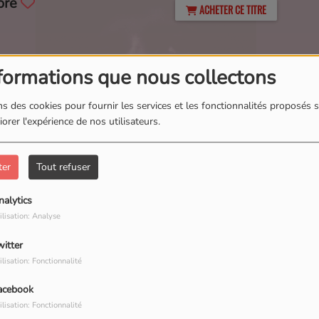
ore
ACHETER CE TITRE
formations que nous collectons
Groove Thang (Souldynamic Boot Mix)
s des cookies pour fournir les services et les fonctionnalités proposés s
orer l'expérience de nos utilisateurs.
ter
Tout refuser
nalytics
ACHETER CE TITRE
ilisation: Analyse
witter
ilisation: Fonctionnalité
acebook
ACHETER CE TITRE
ilisation: Fonctionnalité