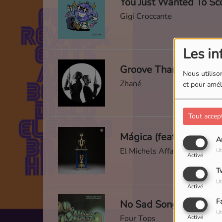
You Just Wanted To Sc
Gigi Croccante
Les in
Nous utilison
Zhané
et pour améli
Tout accep
Mágica (feat. Rogê)
A
El Michels Affair
Ut
Activé
T
Ut
Activé
F
No Sad Songs
Ut
Four Tops
Activé