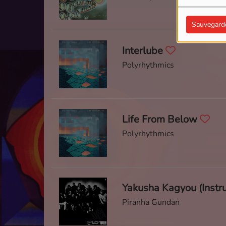
Sauvegard
Interlube
Polyrhythmics
Life From Below
Polyrhythmics
Yakusha Kagyou (Instr
Piranha Gundan